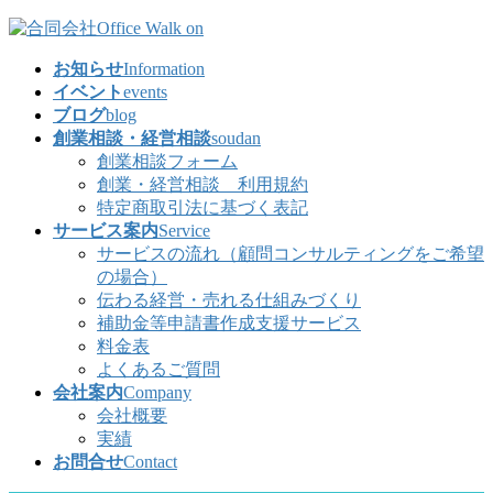
コ
ナ
ン
ビ
お知らせ
Information
テ
ゲ
イベント
events
ン
ー
ブログ
blog
ツ
シ
創業相談・経営相談
soudan
へ
ョ
創業相談フォーム
ス
ン
創業・経営相談 利用規約
キ
に
特定商取引法に基づく表記
ッ
移
サービス案内
Service
プ
動
サービスの流れ（顧問コンサルティングをご希望
の場合）
伝わる経営・売れる仕組みづくり
補助金等申請書作成支援サービス
料金表
よくあるご質問
会社案内
Company
会社概要
実績
お問合せ
Contact