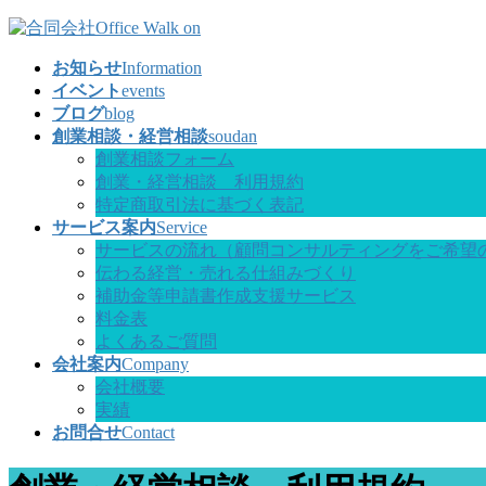
コ
ナ
ン
ビ
お知らせ
Information
テ
ゲ
イベント
events
ン
ー
ブログ
blog
ツ
シ
創業相談・経営相談
soudan
へ
ョ
創業相談フォーム
ス
ン
創業・経営相談 利用規約
キ
に
特定商取引法に基づく表記
ッ
移
サービス案内
Service
プ
動
サービスの流れ（顧問コンサルティングをご希望
伝わる経営・売れる仕組みづくり
補助金等申請書作成支援サービス
料金表
よくあるご質問
会社案内
Company
会社概要
実績
お問合せ
Contact