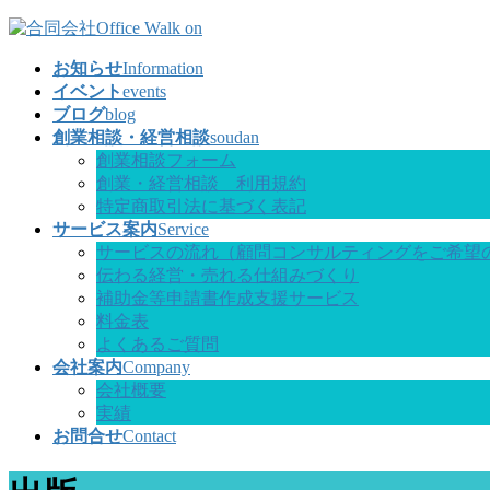
コ
ナ
ン
ビ
お知らせ
Information
テ
ゲ
イベント
events
ン
ー
ブログ
blog
ツ
シ
創業相談・経営相談
soudan
へ
ョ
創業相談フォーム
ス
ン
創業・経営相談 利用規約
キ
に
特定商取引法に基づく表記
ッ
移
サービス案内
Service
プ
動
サービスの流れ（顧問コンサルティングをご希望
伝わる経営・売れる仕組みづくり
補助金等申請書作成支援サービス
料金表
よくあるご質問
会社案内
Company
会社概要
実績
お問合せ
Contact