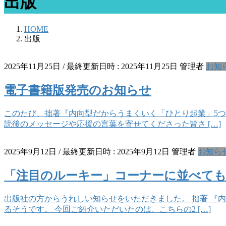
出版
HOME
出版
2025年11月25日
/ 最終更新日時 :
2025年11月25日
管理者
お知
電子書籍版発売のお知らせ
このたび、拙著『内向型だからうまくいく「ひとり起業」5つ
読後のメッセージや応援の言葉を寄せてくださった皆さ […]
2025年9月12日
/ 最終更新日時 :
2025年9月12日
管理者
お知ら
「注目のルーキー」コーナーに並べて
出版社の方からうれしい知らせをいただきました。 拙著 『
るそうです。 今回ご紹介いただいたのは、こちらの2 […]