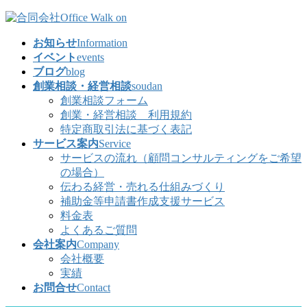
コ
ナ
ン
ビ
お知らせ
Information
テ
ゲ
イベント
events
ン
ー
ブログ
blog
ツ
シ
創業相談・経営相談
soudan
へ
ョ
創業相談フォーム
ス
ン
創業・経営相談 利用規約
キ
に
特定商取引法に基づく表記
ッ
移
サービス案内
Service
プ
動
サービスの流れ（顧問コンサルティングをご希望
の場合）
伝わる経営・売れる仕組みづくり
補助金等申請書作成支援サービス
料金表
よくあるご質問
会社案内
Company
会社概要
実績
お問合せ
Contact