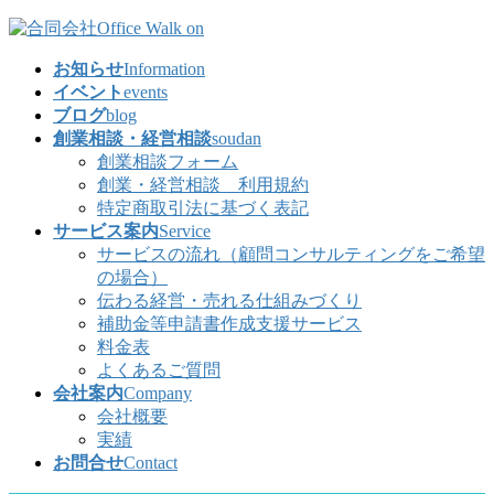
コ
ナ
ン
ビ
お知らせ
Information
テ
ゲ
イベント
events
ン
ー
ブログ
blog
ツ
シ
創業相談・経営相談
soudan
へ
ョ
創業相談フォーム
ス
ン
創業・経営相談 利用規約
キ
に
特定商取引法に基づく表記
ッ
移
サービス案内
Service
プ
動
サービスの流れ（顧問コンサルティングをご希望
の場合）
伝わる経営・売れる仕組みづくり
補助金等申請書作成支援サービス
料金表
よくあるご質問
会社案内
Company
会社概要
実績
お問合せ
Contact