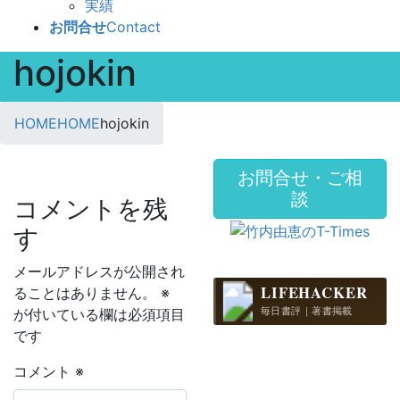
実績
お問合せ
Contact
hojokin
HOME
HOME
hojokin
お問合せ・ご相
談
コメントを残
す
メールアドレスが公開され
LIFEHACKER
ることはありません。
※
毎日書評｜著書掲載
が付いている欄は必須項目
です
コメント
※