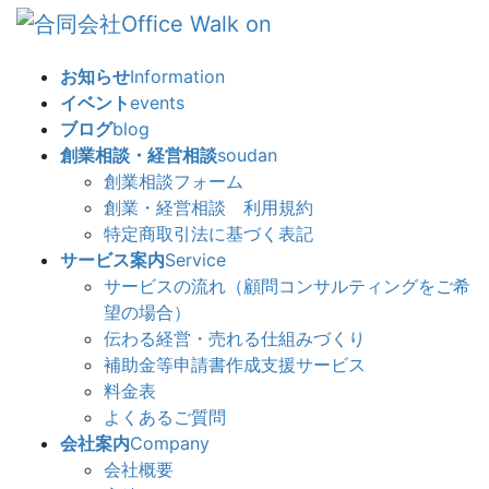
コ
ナ
ン
ビ
テ
ゲ
お知らせ
Information
ン
ー
イベント
events
ツ
シ
ブログ
blog
へ
ョ
創業相談・経営相談
soudan
ス
ン
創業相談フォーム
キ
に
創業・経営相談 利用規約
ッ
移
特定商取引法に基づく表記
プ
動
サービス案内
Service
サービスの流れ（顧問コンサルティングをご希
望の場合）
伝わる経営・売れる仕組みづくり
補助金等申請書作成支援サービス
料金表
よくあるご質問
会社案内
Company
会社概要