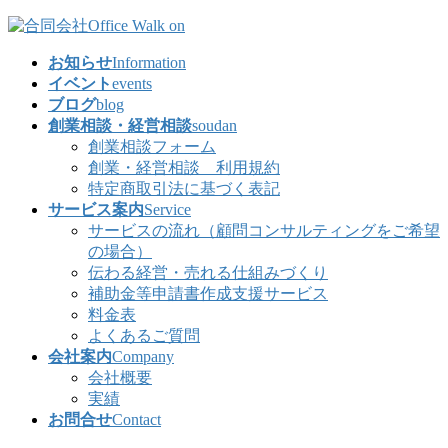
コ
ナ
ン
ビ
お知らせ
Information
テ
ゲ
イベント
events
ン
ー
ブログ
blog
ツ
シ
創業相談・経営相談
soudan
へ
ョ
創業相談フォーム
ス
ン
創業・経営相談 利用規約
キ
に
特定商取引法に基づく表記
ッ
移
サービス案内
Service
プ
動
サービスの流れ（顧問コンサルティングをご希望
の場合）
伝わる経営・売れる仕組みづくり
補助金等申請書作成支援サービス
料金表
よくあるご質問
会社案内
Company
会社概要
実績
お問合せ
Contact