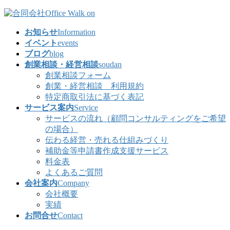
コ
ナ
ン
ビ
お知らせ
Information
テ
ゲ
イベント
events
ン
ー
ブログ
blog
ツ
シ
創業相談・経営相談
soudan
へ
ョ
創業相談フォーム
ス
ン
創業・経営相談 利用規約
キ
に
特定商取引法に基づく表記
ッ
移
サービス案内
Service
プ
動
サービスの流れ（顧問コンサルティングをご希望
の場合）
伝わる経営・売れる仕組みづくり
補助金等申請書作成支援サービス
料金表
よくあるご質問
会社案内
Company
会社概要
実績
お問合せ
Contact