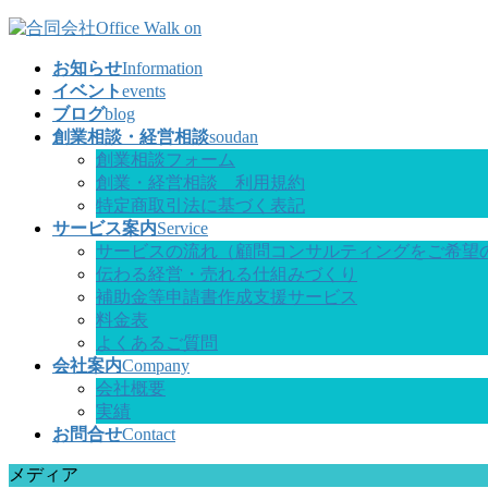
コ
ナ
ン
ビ
お知らせ
Information
テ
ゲ
イベント
events
ン
ー
ブログ
blog
ツ
シ
創業相談・経営相談
soudan
へ
ョ
創業相談フォーム
ス
ン
創業・経営相談 利用規約
キ
に
特定商取引法に基づく表記
ッ
移
サービス案内
Service
プ
動
サービスの流れ（顧問コンサルティングをご希望
伝わる経営・売れる仕組みづくり
補助金等申請書作成支援サービス
料金表
よくあるご質問
会社案内
Company
会社概要
実績
お問合せ
Contact
メディア