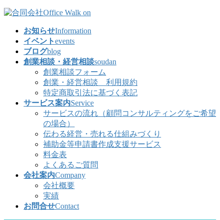
コ
ナ
ン
ビ
お知らせ
Information
テ
ゲ
イベント
events
ン
ー
ブログ
blog
ツ
シ
創業相談・経営相談
soudan
へ
ョ
創業相談フォーム
ス
ン
創業・経営相談 利用規約
キ
に
特定商取引法に基づく表記
ッ
移
サービス案内
Service
プ
動
サービスの流れ（顧問コンサルティングをご希望
の場合）
伝わる経営・売れる仕組みづくり
補助金等申請書作成支援サービス
料金表
よくあるご質問
会社案内
Company
会社概要
実績
お問合せ
Contact