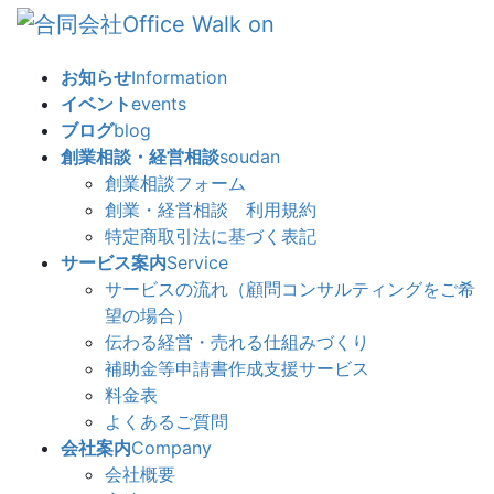
コ
ナ
ン
ビ
テ
ゲ
お知らせ
Information
ン
ー
イベント
events
ツ
シ
ブログ
blog
へ
ョ
創業相談・経営相談
soudan
ス
ン
創業相談フォーム
キ
に
創業・経営相談 利用規約
ッ
移
特定商取引法に基づく表記
プ
動
サービス案内
Service
サービスの流れ（顧問コンサルティングをご希
望の場合）
伝わる経営・売れる仕組みづくり
補助金等申請書作成支援サービス
料金表
よくあるご質問
会社案内
Company
会社概要