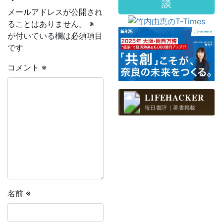
談
メールアドレスが公開され
ることはありません。
※
が付いている欄は必須項目
です
コメント
※
LIFEHACKER
毎日書評｜著書掲載
名前
※