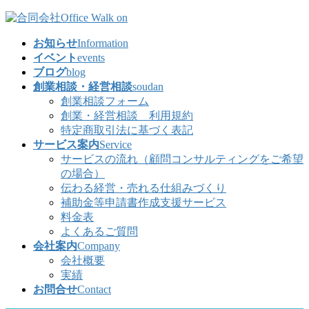
コ
ナ
ン
ビ
お知らせ
Information
テ
ゲ
イベント
events
ン
ー
ブログ
blog
ツ
シ
創業相談・経営相談
soudan
へ
ョ
創業相談フォーム
ス
ン
創業・経営相談 利用規約
キ
に
特定商取引法に基づく表記
ッ
移
サービス案内
Service
プ
動
サービスの流れ（顧問コンサルティングをご希望
の場合）
伝わる経営・売れる仕組みづくり
補助金等申請書作成支援サービス
料金表
よくあるご質問
会社案内
Company
会社概要
実績
お問合せ
Contact