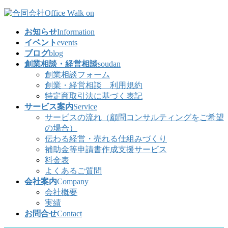
コ
ナ
ン
ビ
お知らせ
Information
テ
ゲ
イベント
events
ン
ー
ブログ
blog
ツ
シ
創業相談・経営相談
soudan
へ
ョ
創業相談フォーム
ス
ン
創業・経営相談 利用規約
キ
に
特定商取引法に基づく表記
ッ
移
サービス案内
Service
プ
動
サービスの流れ（顧問コンサルティングをご希望
の場合）
伝わる経営・売れる仕組みづくり
補助金等申請書作成支援サービス
料金表
よくあるご質問
会社案内
Company
会社概要
実績
お問合せ
Contact