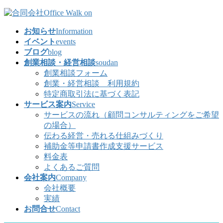
コ
ナ
ン
ビ
お知らせ
Information
テ
ゲ
イベント
events
ン
ー
ブログ
blog
ツ
シ
創業相談・経営相談
soudan
へ
ョ
創業相談フォーム
ス
ン
創業・経営相談 利用規約
キ
に
特定商取引法に基づく表記
ッ
移
サービス案内
Service
プ
動
サービスの流れ（顧問コンサルティングをご希望
の場合）
伝わる経営・売れる仕組みづくり
補助金等申請書作成支援サービス
料金表
よくあるご質問
会社案内
Company
会社概要
実績
お問合せ
Contact