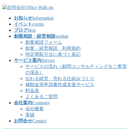
コ
ナ
ン
ビ
お知らせ
Information
テ
ゲ
イベント
events
ン
ー
ブログ
blog
ツ
シ
創業相談・経営相談
soudan
へ
ョ
創業相談フォーム
ス
ン
創業・経営相談 利用規約
キ
に
特定商取引法に基づく表記
ッ
移
サービス案内
Service
プ
動
サービスの流れ（顧問コンサルティングをご希望
の場合）
伝わる経営・売れる仕組みづくり
補助金等申請書作成支援サービス
料金表
よくあるご質問
会社案内
Company
会社概要
実績
お問合せ
Contact